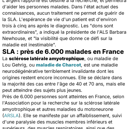
L'argent rapporté est destiné à la recherche, et permettra
d'aider les personnes malades. Dans l'état actuel des
connaissances, aucun traitement ne permet de guérir de
la SLA. L'espérance de vie d'un patient est d'environ
trois à cinq ans après le diagnostic. Les "dons sont
extraordinaires", a indiqué la présidente de l'ALS Barbara
Newhouse, et "la visibilité que donne ce défi sur la
maladie est inestimable".
SLA : près de 6.000 malades en France
La
sclérose latérale amyotrophique
,
ou maladie de
Lou Gehrig, ou
maladie de Charcot
,
est une maladie
neurodégénérative terriblement invalidante dont les
origines restent encore inconnues. Elle se déclare dans
la majorité des cas entre l'âge de 40 et 70 ans, mais elle
peut atteindre des sujets plus jeunes.
Près de 6.000 personnes sont atteintes en France, selon
l'Association pour la recherche sur la sclérose latérale
amyotrophique et autres maladies du motoneurone
(
ARSLA
). Elle se manifeste par un affaiblissement, suivi
d'une paralysie des muscles membres inférieurs et
supérieurs, des muscles respiratoires, ainsi que des