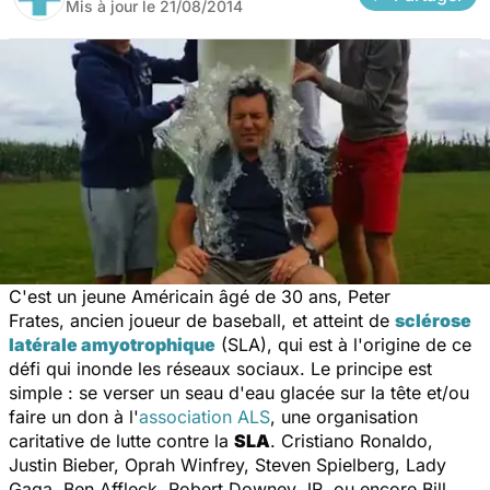
Mis à jour le
21/08/2014
C'est un jeune Américain âgé de 30 ans, Peter
Frates, ancien joueur de baseball, et atteint de
sclérose
latérale amyotrophique
(SLA), qui est à l'origine de ce
défi qui inonde les réseaux sociaux. Le principe est
simple : se verser un seau d'eau glacée sur la tête et/ou
faire un don à l'
association ALS
, une organisation
caritative de lutte contre la
SLA
. Cristiano Ronaldo,
Justin Bieber, Oprah Winfrey, Steven Spielberg, Lady
Gaga, Ben Affleck, Robert Downey JR, ou encore Bill