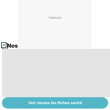
Nos fiches santé
Voir toutes les fiches santé
Sclérose latérale
Faire du sport à
D