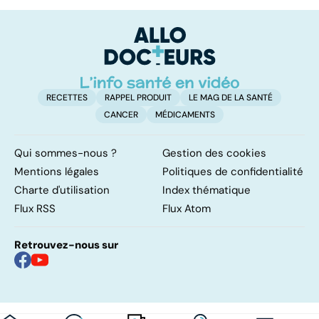
amyotrophique :
domicile, c'est
le
un esprit libre
facile !
c
dans un corps
l
emprisonné
l
RECETTES
RAPPEL PRODUIT
LE MAG DE LA SANTÉ
CANCER
MÉDICAMENTS
Qui sommes-nous ?
Gestion des cookies
Mentions légales
Politiques de confidentialité
Charte d'utilisation
Index thématique
Flux RSS
Flux Atom
Retrouvez-nous sur