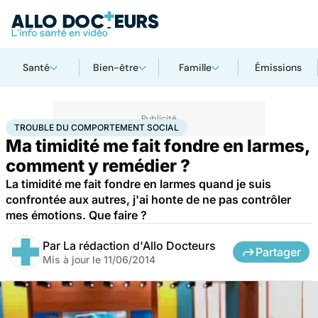
Santé
Bien-être
Famille
Émissions
Accueil
Bien-être
Psycho
Trouble du comportement social
TROUBLE DU COMPORTEMENT SOCIAL
Ma timidité me fait fondre en larmes,
comment y remédier ?
La timidité me fait fondre en larmes quand je suis
confrontée aux autres, j'ai honte de ne pas contrôler
mes émotions. Que faire ?
Par
La rédaction d'Allo Docteurs
Partager
Mis à jour le
11/06/2014