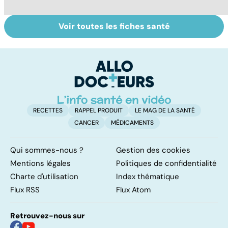
Voir toutes les fiches santé
Faire du sport à
Don de gamètes :
M
domicile, c'est
le pour et le
pr
facile !
contre d'une
av
levée de
l'anonymat
RECETTES
RAPPEL PRODUIT
LE MAG DE LA SANTÉ
CANCER
MÉDICAMENTS
Qui sommes-nous ?
Gestion des cookies
Mentions légales
Politiques de confidentialité
Charte d'utilisation
Index thématique
Flux RSS
Flux Atom
Retrouvez-nous sur