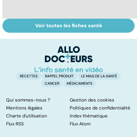
Voir toutes les fiches santé
Tout savoir sur
Inflammation des
Su
les infections
amygdales : que
le
pulmonaires
faire en cas
l'
d'angine ?
RECETTES
RAPPEL PRODUIT
LE MAG DE LA SANTÉ
CANCER
MÉDICAMENTS
Qui sommes-nous ?
Gestion des cookies
Mentions légales
Politiques de confidentialité
Charte d'utilisation
Index thématique
Flux RSS
Flux Atom