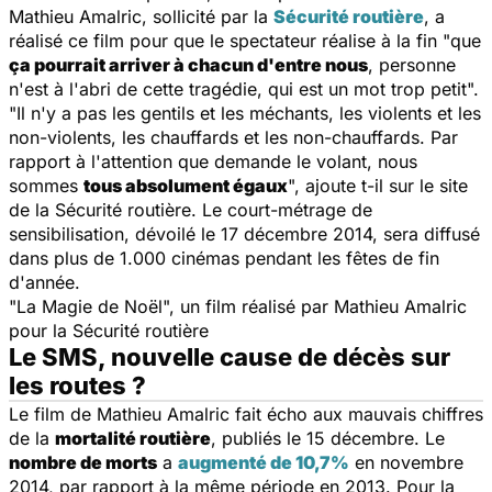
Mathieu Amalric, sollicité par la
Sécurité routière
, a
réalisé ce film pour que le spectateur réalise à la fin "
que
ça pourrait arriver à chacun d'entre nous
, personne
n'est à l'abri de cette tragédie, qui est un mot trop petit".
"
Il n'y a pas les gentils et les méchants, les violents et les
non-violents, les chauffards et les non-chauffards. Par
rapport à l'attention que demande le volant, nous
sommes
tous absolument égaux
", ajoute t-il sur le site
de la Sécurité routière. Le court-métrage de
sensibilisation, dévoilé le 17 décembre 2014, sera diffusé
dans plus de 1.000 cinémas pendant les fêtes de fin
d'année.
"
La Magie de Noël
", un film réalisé par Mathieu Amalric
pour la Sécurité routière
Le SMS, nouvelle cause de décès sur
les routes ?
Le film de Mathieu Amalric fait écho aux mauvais chiffres
de la
mortalité routière
, publiés le 15 décembre. Le
nombre de morts
a
augmenté de 10,7%
en novembre
2014, par rapport à la même période en 2013. Pour la