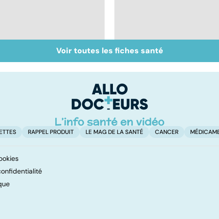
Voir toutes les fiches santé
Don de gamètes : le
Mediator® : le début
pour et le contre
d'une enquête
d'une levée de
l'anonymat
ETTES
RAPPEL PRODUIT
LE MAG DE LA SANTÉ
CANCER
MÉDICAM
ookies
onfidentialité
que