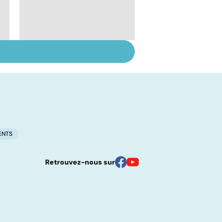
Troubles de
l'ovulation : de la
stimulation à la
maturation
ENTS
Retrouvez-nous sur