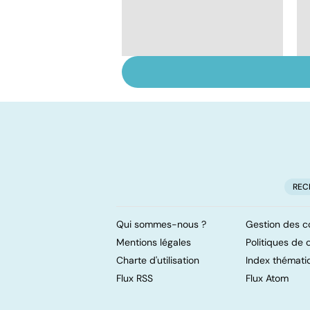
Faire du sport à
domicile, c'est facile !
REC
Qui sommes-nous ?
Gestion des c
Mentions légales
Politiques de c
Charte d'utilisation
Index thémati
Flux RSS
Flux Atom