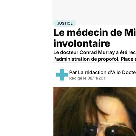
Accueil
Santé
Société
Justice
Justice
JUSTICE
Le médecin de M
involontaire
Le docteur Conrad Murray a été rec
l'administration de propofol. Placé
Par
La rédaction d'Allo Doct
Rédigé le
08/11/2011