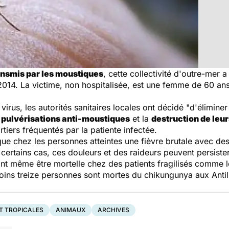
ansmis par les moustiques
, cette collectivité d'outre-mer 
014. La victime, non hospitalisée, est une femme de 60 an
irus, les autorités sanitaires locales ont décidé "d'élimine
s
pulvérisations anti-moustiques
et la
destruction de leur
iers fréquentés par la patiente infectée.
ue chez les personnes atteintes une fièvre brutale avec des
ertains cas, ces douleurs et des raideurs peuvent persiste
nt même être mortelle chez des patients fragilisés comme 
moins treize personnes sont mortes du chikungunya aux Anti
T TROPICALES
ANIMAUX
ARCHIVES