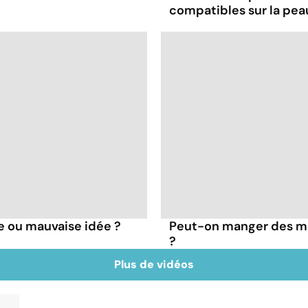
compatibles sur la pea
e ou mauvaise idée ?
Peut-on manger des mo
?
Plus de vidéos