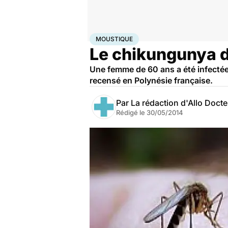
Accueil
Santé
Maladies
Maladies infectieuses
Mou
MOUSTIQUE
Le chikungunya d
Une femme de 60 ans a été infectée
recensé en Polynésie française.
Par
La rédaction d'Allo Doct
Rédigé le
30/05/2014