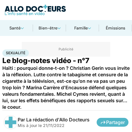
Santé
Bien-être
Famille
Émissions
Accueil
Bien-être
Sexo
Sexualité
SEXUALITÉ
Le blog-notes vidéo - n°7
Haïti : pourquoi donne-t-on ? Christian Gerin vous invite
à la réflexion. Lutte contre le tabagisme et censure de la
cigarette à la télévision, est-ce qu’on ne va pas un peu
trop loin ? Marina Carrère d'Encausse défend quelques
valeurs fondamentales. Michel Cymes revient, quant à
lui, sur les effets bénéfiques des rapports sexuels sur...
le coeur.
Par
La rédaction d'Allo Docteurs
Partager
Mis à jour le
21/11/2022