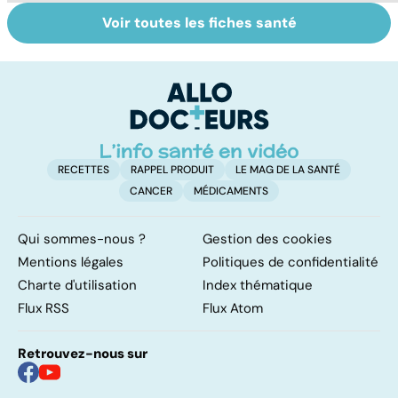
Voir toutes les fiches santé
Violences
Bien vivre la
C
sexuelles :
ménopause
s
comment s'en
r
remettre ?
RECETTES
RAPPEL PRODUIT
LE MAG DE LA SANTÉ
CANCER
MÉDICAMENTS
Qui sommes-nous ?
Gestion des cookies
Mentions légales
Politiques de confidentialité
Charte d'utilisation
Index thématique
Flux RSS
Flux Atom
Retrouvez-nous sur