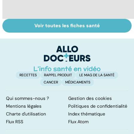
Voir toutes les fiches santé
Tout savoir sur
Tout savoir sur
To
les infections
les maux du froid
vi
pulmonaires
RECETTES
RAPPEL PRODUIT
LE MAG DE LA SANTÉ
CANCER
MÉDICAMENTS
Qui sommes-nous ?
Gestion des cookies
Mentions légales
Politiques de confidentialité
Charte d'utilisation
Index thématique
Flux RSS
Flux Atom