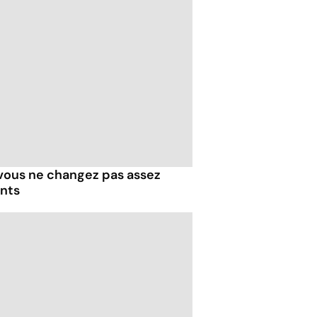
 vous ne changez pas assez
ents