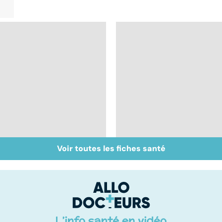
Voir toutes les fiches santé
Don de gamètes : le
Médecine de
pour et le contre
proximité : quel
d'une levée de
avenir ?
l'anonymat