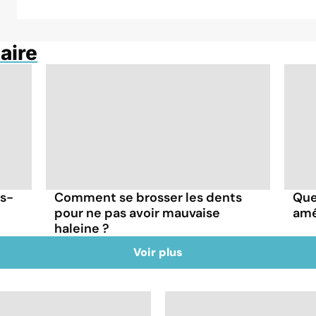
aire
is-
Comment se brosser les dents
Que
pour ne pas avoir mauvaise
amé
haleine ?
Voir plus