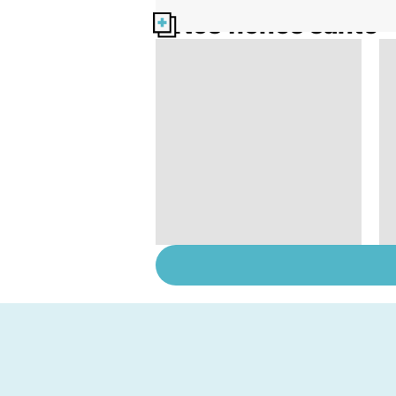
Nos fiches santé
Faire du sport à
domicile, c'est facile !