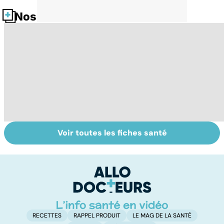
Nos fiches santé
Voir toutes les fiches santé
Comment
Accident
Su
maîtriser le
vasculaire
q
bégaiement ?
cérébral : l'enfant
dé
également
touché
RECETTES
RAPPEL PRODUIT
LE MAG DE LA SANTÉ