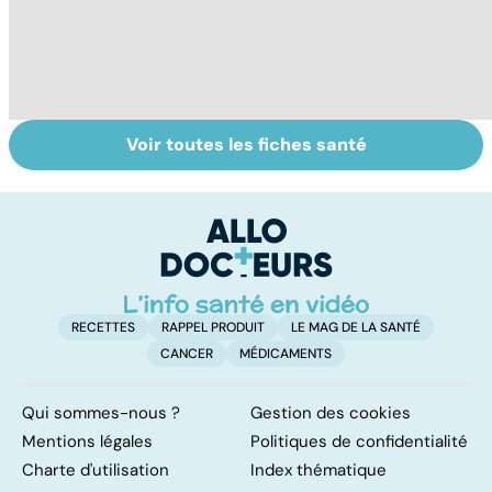
Voir toutes les fiches santé
Faire du sport à
Don de gamètes :
M
domicile, c'est
le pour et le
pr
facile !
contre d'une
av
levée de
l'anonymat
RECETTES
RAPPEL PRODUIT
LE MAG DE LA SANTÉ
CANCER
MÉDICAMENTS
Qui sommes-nous ?
Gestion des cookies
Mentions légales
Politiques de confidentialité
Charte d'utilisation
Index thématique