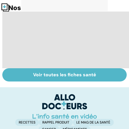
Nos fiches santé
Voir toutes les fiches santé
Faire du sport à
Don de gamètes :
M
domicile, c'est
le pour et le
pr
facile !
contre d'une
av
levée de
l'anonymat
RECETTES
RAPPEL PRODUIT
LE MAG DE LA SANTÉ