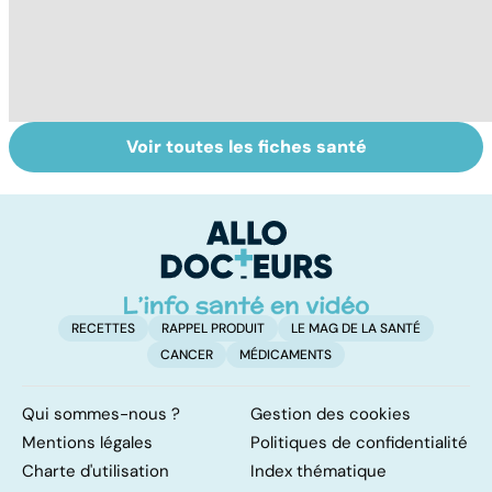
Voir toutes les fiches santé
Tout savoir sur le
Staphylocoque
Fa
cerveau
doré : une
do
bactérie sous
fa
surveillance
RECETTES
RAPPEL PRODUIT
LE MAG DE LA SANTÉ
CANCER
MÉDICAMENTS
Qui sommes-nous ?
Gestion des cookies
Mentions légales
Politiques de confidentialité
Charte d'utilisation
Index thématique