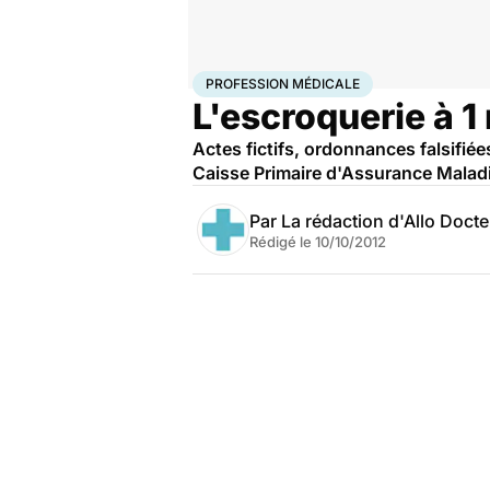
Accueil
Santé
Société
Justice
Profession médical
PROFESSION MÉDICALE
L'escroquerie à 1 
Actes fictifs, ordonnances falsifiée
Caisse Primaire d'Assurance Mala
Par
La rédaction d'Allo Doct
Rédigé le
10/10/2012