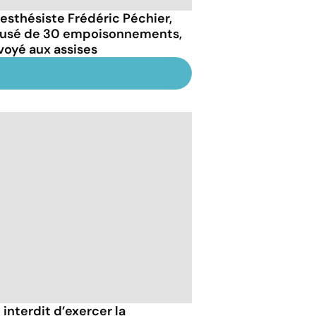
nesthésiste Frédéric Péchier,
usé de 30 empoisonnements,
voyé aux assises
 interdit d’exercer la