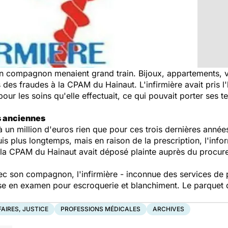
son compagnon menaient grand train. Bijoux, appartements, v
s des fraudes à la CPAM du Hainaut. L'infirmière avait pris l
our les soins qu'elle effectuait, ce qui pouvait porter ses 
s anciennes
à un million d'euros rien que pour ces trois dernières année
is plus longtemps, mais en raison de la prescription, l'info
 la CPAM du Hainaut avait déposé plainte auprès du procur
ec son compagnon, l'infirmière - inconnue des services de po
mise en examen pour escroquerie et blanchiment. Le parque
FAIRES, JUSTICE
PROFESSIONS MÉDICALES
ARCHIVES