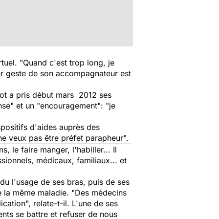
rtuel. "Quand c'est trop long, je
emier geste de son accompagnateur est
ot a pris début mars 2012 ses
nse" et un "encouragement": "je
spositifs d'aides auprès des
 ne veux pas être préfet parapheur".
, le faire manger, l'habiller... Il
ssionnels, médicaux, familiaux... et
rdu l'usage de ses bras, puis de ses
de la même maladie. "Des médecins
ation", relate-t-il. L'une de ses
ents se battre et refuser de nous