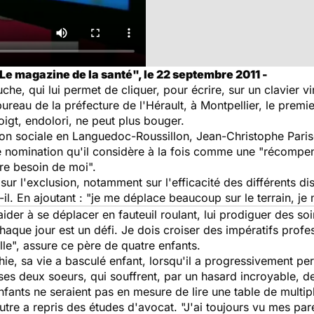
Le magazine de la santé", le 22 septembre 2011 -
he, qui lui permet de cliquer, pour écrire, sur un clavier vi
on bureau de la préfecture de l'Hérault, à Montpellier, le pr
oigt, endolori, ne peut plus bouger.
on sociale en Languedoc-Roussillon, Jean-Christophe Paris
e nomination qu'il considère à la fois comme une "récompe
re besoin de moi".
 sur l'exclusion, notamment sur l'efficacité des différents di
il. En ajoutant : "je me déplace beaucoup sur le terrain, je
ider à se déplacer en fauteuil roulant, lui prodiguer des soins
haque jour est un défi. Je dois croiser des impératifs profe
elle", assure ce père de quatre enfants.
ie, sa vie a basculé enfant, lorsqu'il a progressivement pe
es deux soeurs, qui souffrent, par un hasard incroyable, 
ants ne seraient pas en mesure de lire une table de multiplic
autre a repris des études d'avocat. "J'ai toujours vu mes par