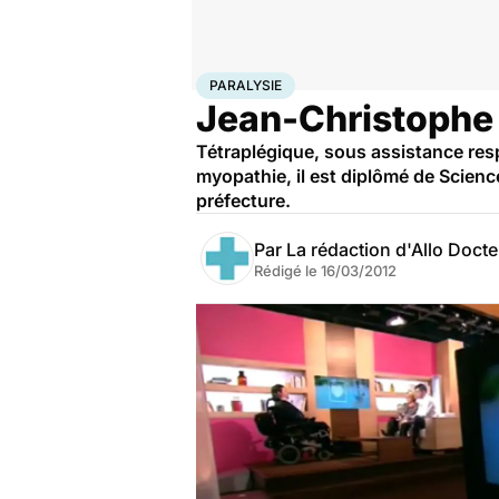
Accueil
Santé
Maladies
Paralysie
PARALYSIE
Jean-Christophe 
Tétraplégique, sous assistance resp
myopathie, il est diplômé de Scienc
préfecture.
Par
La rédaction d'Allo Doct
Rédigé le
16/03/2012