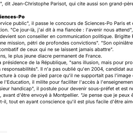
", dit Jean-Christophe Parisot, qui cite aussi son grand-p
ciences-Po
rvice public", il passe le concours de Sciences-Po Paris et
ion. "Ce jour-là, j'ai dit à ma fiancée : l'avenir nous attend",
devient son conseiller en communication politique. Brigitte F
ne mission, pétri de profondes convictions". "Son opiniâtre
 combatif de ceux qui ne se laissent jamais abattre".
 ans, le plus jeune diacre permanent de France.
la présidence de la République, "sans illusion, mais pour p
esponsabilités". Il n'a pas oublié qu'en 2004, candidat aux
éfecture à coup de pied parce qu'il ne supportait pas l'imag
 l'Education, il milite pour faciliter l'accès à l'enseignem
sieur handicap", il postule pour devenir sous-préfet et est
 avant d'être envoyé à Montpellier. "Je pense que je peux êt
il, tout en ayant conscience qu'il est plus facile d'être ai