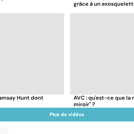
grâce à un exosquelett
Ramsay Hunt dont
AVC : qu'est-ce que la 
miroir" ?
Plus de vidéos