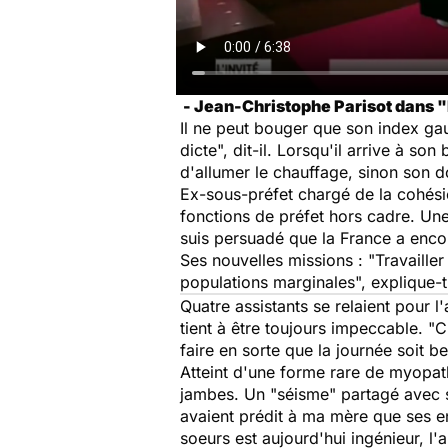
- Jean-Christophe Parisot dans "
Il ne peut bouger que son index gauc
dicte", dit-il. Lorsqu'il arrive à s
d'allumer le chauffage, sinon son d
Ex-sous-préfet chargé de la cohési
fonctions de préfet hors cadre. Un
suis persuadé que la France a enco
Ses nouvelles missions : "Travailler
populations marginales", explique-t-
Quatre assistants se relaient pour l'a
tient à être toujours impeccable. "C
faire en sorte que la journée soit b
Atteint d'une forme rare de myopath
jambes. Un "séisme" partagé avec s
avaient prédit à ma mère que ses enf
soeurs est aujourd'hui ingénieur, l'