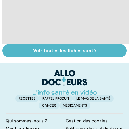
Voir toutes les fiches santé
Faire du sport à
Don de gamètes :
M
domicile, c'est
le pour et le
pr
facile !
contre d'une
av
levée de
l'anonymat
RECETTES
RAPPEL PRODUIT
LE MAG DE LA SANTÉ
CANCER
MÉDICAMENTS
Qui sommes-nous ?
Gestion des cookies
Mentions légales
Politiques de confidentialité