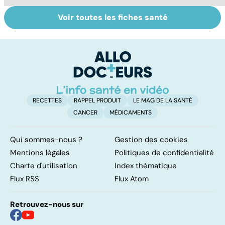
Voir toutes les fiches santé
Gynéco : un suivi
Sexualité,
A
pour la vie
infertilité et
c
PMA, des liens
el
étroits
RECETTES
RAPPEL PRODUIT
LE MAG DE LA SANTÉ
CANCER
MÉDICAMENTS
Qui sommes-nous ?
Gestion des cookies
Mentions légales
Politiques de confidentialité
Charte d'utilisation
Index thématique
Flux RSS
Flux Atom
Retrouvez-nous sur