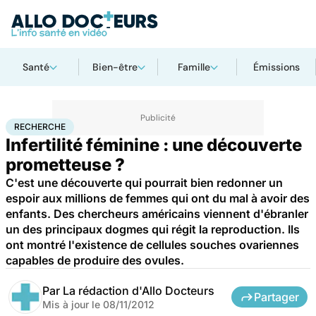
Santé
Bien-être
Famille
Émissions
Accueil
Santé
Maladies
Recherche
RECHERCHE
Infertilité féminine : une découverte
prometteuse ?
C'est une découverte qui pourrait bien redonner un
espoir aux millions de femmes qui ont du mal à avoir des
enfants. Des chercheurs américains viennent d'ébranler
un des principaux dogmes qui régit la reproduction. Ils
ont montré l'existence de cellules souches ovariennes
capables de produire des ovules.
Par
La rédaction d'Allo Docteurs
Partager
Mis à jour le
08/11/2012