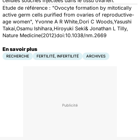
cellules souches injectées dans le tissu ovarien.
Etude de référence : "Ovocyte formation by mitotically
active germ cells purified from ovaries of reproductive-
age women", Yvonne A R White,Dori C Woods,Yasushi
Takai,Osamu Ishihara,Hiroyuki Seki& Jonathan L Tilly,
Nature Medicine(2012)doi:10.1038/nm.2669
En savoir plus
RECHERCHE
FERTILITÉ, INFERTILITÉ
ARCHIVES