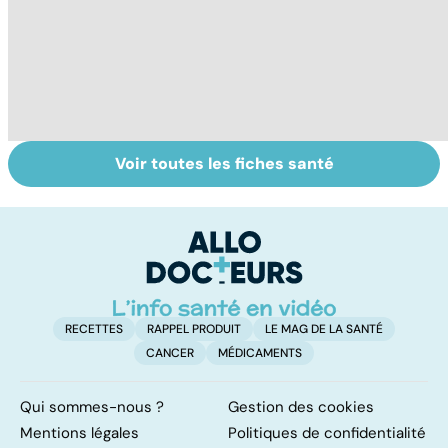
Voir toutes les fiches santé
Staphylocoque
Le sinus
To
doré : une
pilonidal, un
le
bactérie sous
kyste douloureux
surveillance
RECETTES
RAPPEL PRODUIT
LE MAG DE LA SANTÉ
CANCER
MÉDICAMENTS
Qui sommes-nous ?
Gestion des cookies
Mentions légales
Politiques de confidentialité