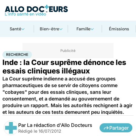
Santé
Bien-être
Famille
Émissions
Accueil
Santé
Maladies
Recherche
RECHERCHE
Inde : la Cour suprême dénonce les
essais cliniques illégaux
La Cour suprême indienne a accusé des groupes
pharmaceutiques de se servir de citoyens comme
"cobayes" pour des essais cliniques, sans leur
consentement, et a demandé au gouvernement de
produire un rapport. Mais les autorités rechignent à agir
et les auteurs de ces tests demeurent peu inquiétés.
Par
La rédaction d'Allo Docteurs
Partager
Rédigé le
16/07/2012