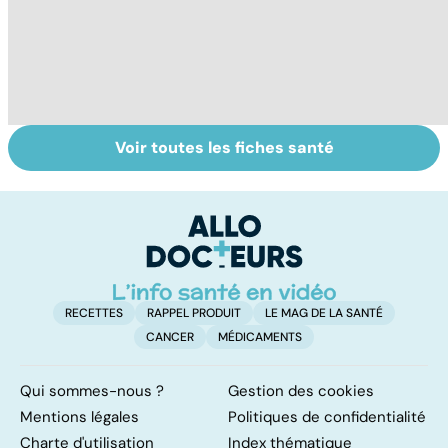
Voir toutes les fiches santé
Tout savoir sur le
Staphylocoque
M
cerveau
doré : une
c
bactérie sous
surveillance
RECETTES
RAPPEL PRODUIT
LE MAG DE LA SANTÉ
CANCER
MÉDICAMENTS
Qui sommes-nous ?
Gestion des cookies
Mentions légales
Politiques de confidentialité
Charte d'utilisation
Index thématique