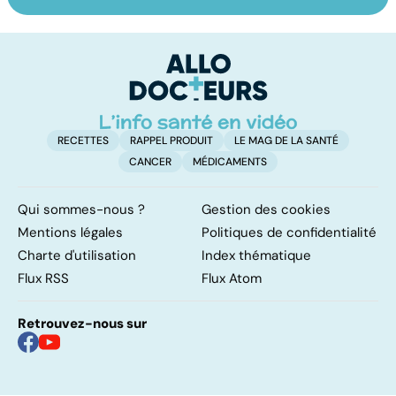
Faire du sport à
Don de gamètes :
M
domicile, c'est
le pour et le
pr
facile !
contre d'une
av
levée de
l'anonymat
RECETTES
RAPPEL PRODUIT
LE MAG DE LA SANTÉ
CANCER
MÉDICAMENTS
Qui sommes-nous ?
Gestion des cookies
Mentions légales
Politiques de confidentialité
Charte d'utilisation
Index thématique
Flux RSS
Flux Atom
Retrouvez-nous sur