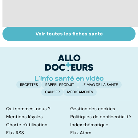
Voir toutes les fiches santé
Faire du sport à
Don de gamètes :
M
domicile, c'est
le pour et le
pr
facile !
contre d'une
av
levée de
l'anonymat
RECETTES
RAPPEL PRODUIT
LE MAG DE LA SANTÉ
CANCER
MÉDICAMENTS
Qui sommes-nous ?
Gestion des cookies
Mentions légales
Politiques de confidentialité
Charte d'utilisation
Index thématique
Flux RSS
Flux Atom