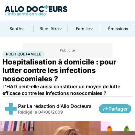
Santé
Bien-être
Famille
Émissions
Accueil
Santé
Société
Santé publique
Politique famille
POLITIQUE FAMILLE
Hospitalisation à domicile : pour
lutter contre les infections
nosocomiales ?
L’HAD peut-elle aussi constituer un moyen de lutte
efficace contre les infections nosocomiales ?
Par
La rédaction d'Allo Docteurs
Partager
Rédigé le
04/08/2009