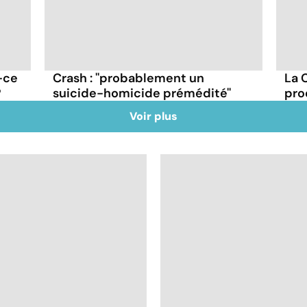
-ce
Crash : ''probablement un
La 
?
suicide-homicide prémédité''
pro
Voir plus