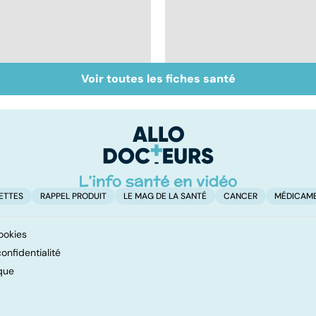
Voir toutes les fiches santé
Accident vasculaire
Comprendre les
cérébral : l'enfant
myopathies
également touché
ETTES
RAPPEL PRODUIT
LE MAG DE LA SANTÉ
CANCER
MÉDICAM
ookies
onfidentialité
que