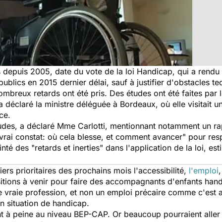
 depuis 2005, date du vote de la loi Handicap, qui a rendu o
publics en 2015 dernier délai, sauf à justifier d'obstacles 
mbreux retards ont été pris. Des études ont été faites par
a déclaré la ministre déléguée à Bordeaux, où elle visitait 
ce.
 études, a déclaré Mme Carlotti, mentionnant notamment un ra
un vrai constat: où cela blesse, et comment avancer" pour re
inté des "retards et inerties" dans l'application de la loi, e
ers prioritaires des prochains mois l'accessibilité,
l'emploi
,
sitions à venir pour faire des accompagnants d'enfants hand
une vraie profession, et non un emploi précaire comme c'est a
en situation de handicap.
 à peine au niveau BEP-CAP. Or beaucoup pourraient aller a