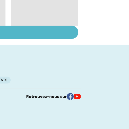
Faire du sport à
domicile, c'est facile !
ENTS
Retrouvez-nous sur