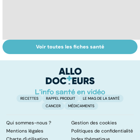
Voir toutes les fiches santé
Sexualité,
Faire du sport à
D
infertilité et
domicile, c'est
le
PMA, des liens
facile !
c
étroits
l
l
RECETTES
RAPPEL PRODUIT
LE MAG DE LA SANTÉ
CANCER
MÉDICAMENTS
Qui sommes-nous ?
Gestion des cookies
Mentions légales
Politiques de confidentialité
Charte d'utilisation
Index thématique