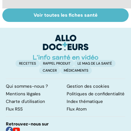
Voir toutes les fiches santé
Tout savoir sur
Tout savoir sur
To
les infections
les maux du froid
vi
pulmonaires
RECETTES
RAPPEL PRODUIT
LE MAG DE LA SANTÉ
CANCER
MÉDICAMENTS
Qui sommes-nous ?
Gestion des cookies
Mentions légales
Politiques de confidentialité
Charte d'utilisation
Index thématique
Flux RSS
Flux Atom
Retrouvez-nous sur