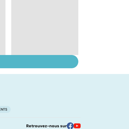
Rougeole :
l'importance de la
vaccination
ENTS
Retrouvez-nous sur