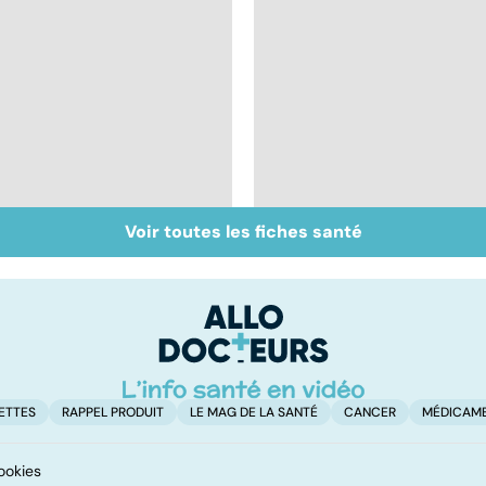
Voir toutes les fiches santé
Accident vasculaire
Trisomie 21 : du
cérébral : l'enfant
dépistage à la prise
également touché
en charge
ETTES
RAPPEL PRODUIT
LE MAG DE LA SANTÉ
CANCER
MÉDICAM
ookies