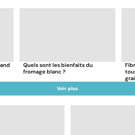
uand
Quels sont les bienfaits du
Fibr
fromage blanc ?
tou
gra
Voir plus