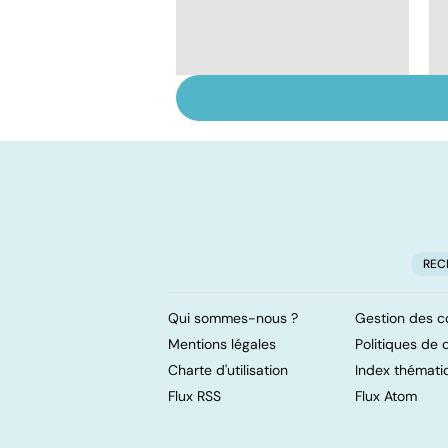
Soins dentaires : on
n'arrête pas le
progrès !
REC
Qui sommes-nous ?
Gestion des c
Mentions légales
Politiques de c
Charte d'utilisation
Index thémati
Flux RSS
Flux Atom