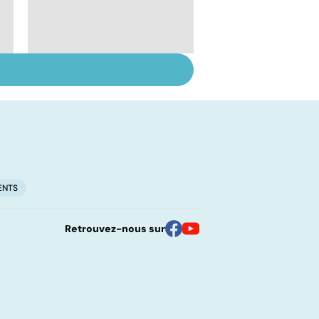
Dentiers : quand la
e
vie retrouve son
mordant
ENTS
Retrouvez-nous sur