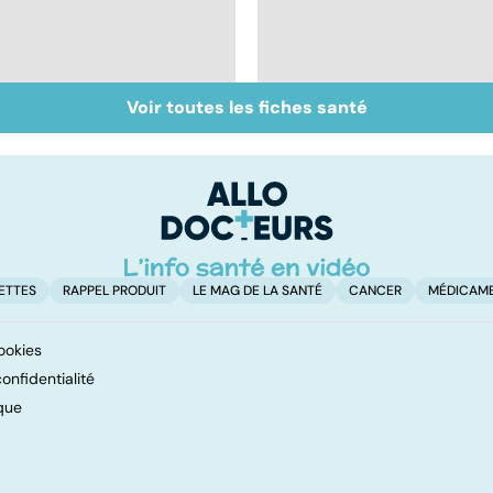
Voir toutes les fiches santé
Bruxisme : quand les
Gencives : prévenir
dents grincent
pour garder le sourir
ETTES
RAPPEL PRODUIT
LE MAG DE LA SANTÉ
CANCER
MÉDICAM
ookies
onfidentialité
que