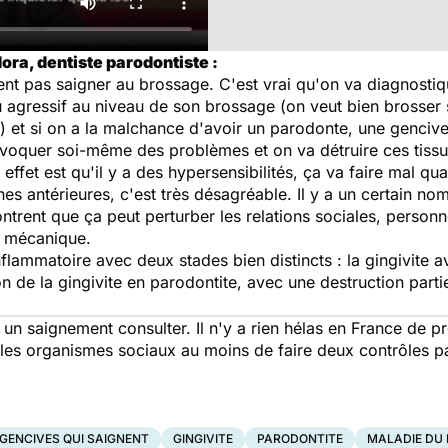
ora, dentiste parodontiste :
nt pas saigner au brossage. C'est vrai qu'on va diagnosti
agressif au niveau de son brossage (on veut bien brosser s
) et si on a la malchance d'avoir un parodonte, une gencive
voquer soi-même des problèmes et on va détruire ces tissu
effet est qu'il y a des hypersensibilités, ça va faire mal q
nes antérieures, c'est très désagréable. Il y a un certain n
trent que ça peut perturber les relations sociales, personne
t mécanique.
lammatoire avec deux stades bien distincts : la gingivite a
on de la gingivite en parodontite, avec une destruction partie
 a un saignement consulter. Il n'y a rien hélas en France de 
es organismes sociaux au moins de faire deux contrôles pa
GENCIVES QUI SAIGNENT
GINGIVITE
PARODONTITE
MALADIE DU