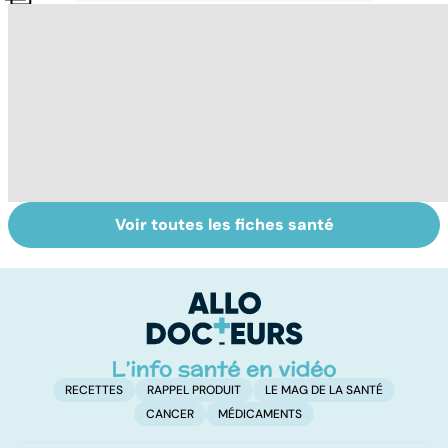
Voir toutes les fiches santé
Fibromes utérins
Tout savoir sur
I
: des tumeurs
les infections
a
bénignes
pulmonaires
fa
d'
RECETTES
RAPPEL PRODUIT
LE MAG DE LA SANTÉ
CANCER
MÉDICAMENTS