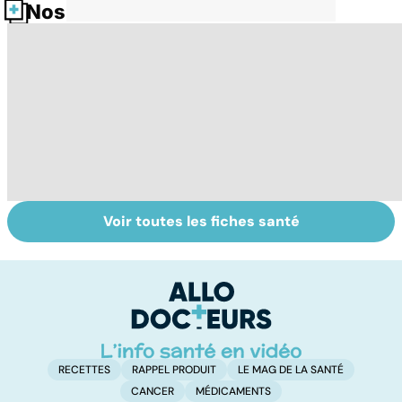
Nos fiches santé
Voir toutes les fiches santé
Comment
Accident
M
maîtriser le
vasculaire
D
bégaiement ?
cérébral : l'enfant
m
également
l'
touché
f
RECETTES
RAPPEL PRODUIT
LE MAG DE LA SANTÉ
CANCER
MÉDICAMENTS