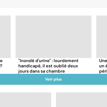
le
"Inondé d'urine" : lourdement
Une
 ?
handicapé, il est oublié deux
un 
jours dans sa chambre
pér
Voir plus