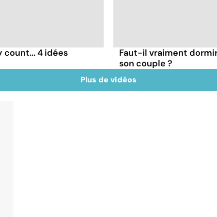
count... 4 idées
Faut-il vraiment dormi
son couple ?
Plus de vidéos