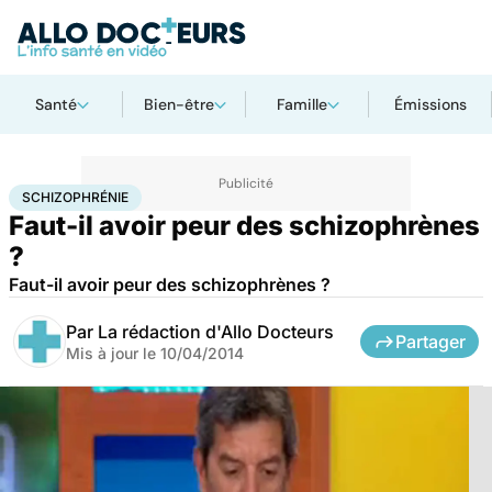
Santé
Bien-être
Famille
Émissions
Accueil
Bien-être
Psycho
Schizophrénie
SCHIZOPHRÉNIE
Faut-il avoir peur des schizophrènes
?
Faut-il avoir peur des schizophrènes ?
Par
La rédaction d'Allo Docteurs
Partager
Mis à jour le
10/04/2014