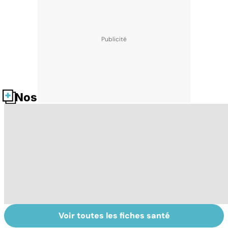
Nos fiches santé
Voir toutes les fiches santé
Faire du sport à
Don de gamètes :
M