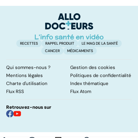
domicile, c'est
le pour et le
pr
facile !
contre d'une
av
levée de
l'anonymat
RECETTES
RAPPEL PRODUIT
LE MAG DE LA SANTÉ
CANCER
MÉDICAMENTS
Qui sommes-nous ?
Gestion des cookies
Mentions légales
Politiques de confidentialité
Charte d'utilisation
Index thématique
Flux RSS
Flux Atom
Retrouvez-nous sur