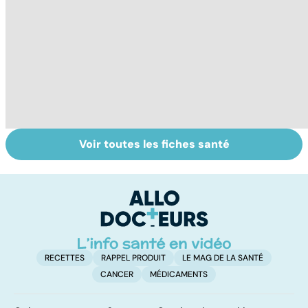
Voir toutes les fiches santé
Comment
Accident
C
maîtriser le
vasculaire
m
bégaiement ?
cérébral : l'enfant
également
touché
RECETTES
RAPPEL PRODUIT
LE MAG DE LA SANTÉ
CANCER
MÉDICAMENTS