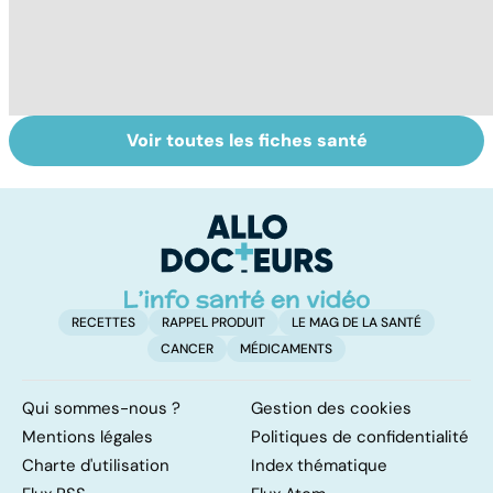
Voir toutes les fiches santé
L'avortement :
Gynéco : un suivi
F
quels délais,
pour la vie
c
quelles
tr
méthodes ?
é
RECETTES
RAPPEL PRODUIT
LE MAG DE LA SANTÉ
CANCER
MÉDICAMENTS
Qui sommes-nous ?
Gestion des cookies
Mentions légales
Politiques de confidentialité
Charte d'utilisation
Index thématique