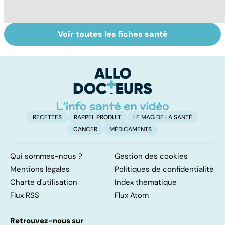
Voir toutes les fiches santé
Tout savoir sur le
Staphylocoque
Fa
cerveau
doré : une
do
bactérie sous
fa
surveillance
RECETTES
RAPPEL PRODUIT
LE MAG DE LA SANTÉ
CANCER
MÉDICAMENTS
Qui sommes-nous ?
Gestion des cookies
Mentions légales
Politiques de confidentialité
Charte d'utilisation
Index thématique
Flux RSS
Flux Atom
Retrouvez-nous sur