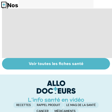
Nos fiches santé
Voir toutes les fiches santé
Comment
Accident
C
maîtriser le
vasculaire
m
bégaiement ?
cérébral : l'enfant
également
touché
RECETTES
RAPPEL PRODUIT
LE MAG DE LA SANTÉ
CANCER
MÉDICAMENTS