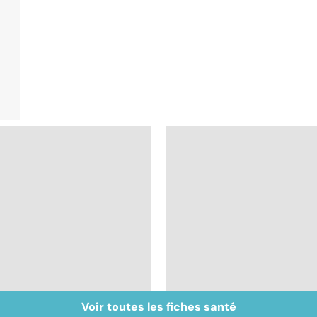
Voir toutes les fiches santé
Don de gamètes : le
Médecine de