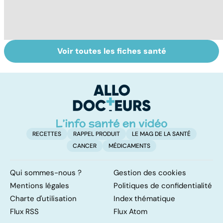
Voir toutes les fiches santé
Faire du sport à
Don de gamètes :
M
domicile, c'est
le pour et le
pr
facile !
contre d'une
av
levée de
l'anonymat
RECETTES
RAPPEL PRODUIT
LE MAG DE LA SANTÉ
CANCER
MÉDICAMENTS
Qui sommes-nous ?
Gestion des cookies
Mentions légales
Politiques de confidentialité
Charte d'utilisation
Index thématique
Flux RSS
Flux Atom