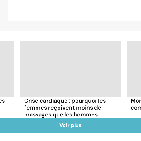
es
Crise cardiaque : pourquoi les
Mort
femmes reçoivent moins de
com
massages que les hommes
Voir plus