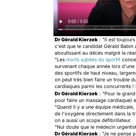
Dr Gérald Kierzek
: "Il est toujour
c'est que le candidat Gérald Babin 
aboutissant au décès malgré la réa
"Les
morts subites du sportif
concer
survenant chaque année lors d'une 
des sportifs de haut niveau, largem
on peut très bien faire un trouble 
cardiaques parmi les concurrents ! 
Dr Gérald Kierzek
: "Pour le grand 
pour faire un massage cardiaque) 
"Quand il y a une équipe médicale, 
de l'oxygène directement dans la t
on a aussi un scope défibrillateur.
"Nul doute que le médecin urgentist
Dr Gérald Kierzek
: "Je ne pense p