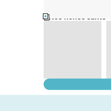
Nos fiches santé
Comment réagit
notre corps face à
l'hypothermie ?