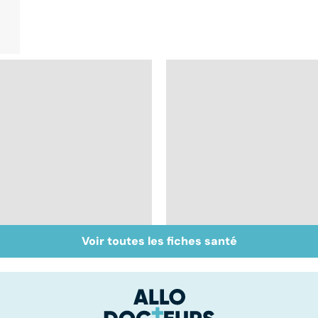
Voir toutes les fiches santé
Faire du sport à
Don de gamètes : le
domicile, c'est facile !
pour et le contre
d'une levée de
l'anonymat