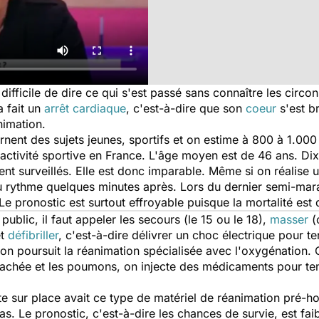
s difficile de dire ce qui s'est passé sans connaître les circ
a fait un
arrêt cardiaque
, c'est-à-dire que son
coeur
s'est b
nimation.
nent des sujets jeunes, sportifs et on estime à 800 à 1.000
activité sportive en France. L'âge moyen est de 46 ans. Di
ent surveillés. Elle est donc imparable. Même si on réalise
du rythme quelques minutes après. Lors du dernier semi-marat
Le pronostic est surtout effroyable puisque la mortalité est
public, il faut appeler les secours (le 15 ou le 18),
masser
(c
et
défibriller
, c'est-à-dire délivrer un choc électrique pour ten
on poursuit la réanimation spécialisée avec l'oxygénation. O
rachée et les poumons, on injecte des médicaments pour tent
e sur place avait ce type de matériel de réanimation pré-hos
as. Le pronostic, c'est-à-dire les chances de survie, est f