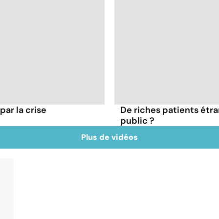
par la crise
De riches patients étra
public ?
Plus de vidéos