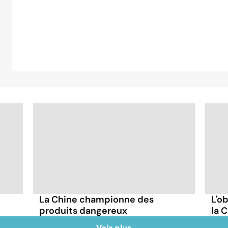
La Chine championne des
L'o
produits dangereux
la 
Voir plus