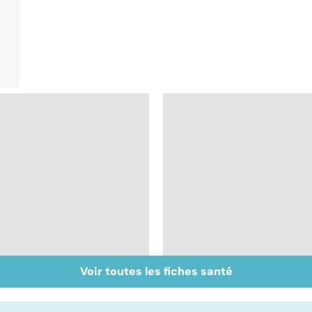
Voir toutes les fiches santé
Don de gamètes : le
Médecine de
pour et le contre
proximité : quel
d'une levée de
avenir ?