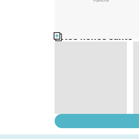
Nos fiches santé
Faire du sport à
domicile, c'est facile !