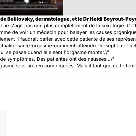
 de Belilovsky, dermatologue, et le Dr Heidi Beyrout-Po
il ne s'agit pas non plus complètement de la sexologie. Cet
femme de voir un médecin pour balayer les causes organique
ment il faudrait parler avec cette patiente de ses représent
actualite-sante-orgasme-comment-atteindre-le-septieme-cie
ui se passe quand elle sent l'orgasme monter.\"
e de symptômes. Des patientes ont des nausées…\"
orgasme sont un peu compliquées. Mais il faut que cette fem