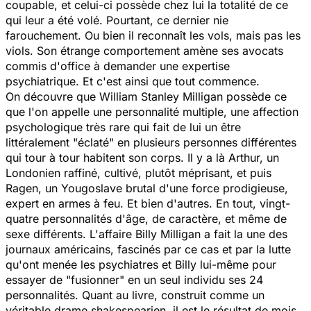
coupable, et celui-ci possède chez lui la totalité de ce
qui leur a été volé. Pourtant, ce dernier nie
farouchement. Ou bien il reconnaît les vols, mais pas les
viols. Son étrange comportement amène ses avocats
commis d'office à demander une expertise
psychiatrique. Et c'est ainsi que tout commence.
On découvre que William Stanley Milligan possède ce
que l'on appelle une personnalité multiple, une affection
psychologique très rare qui fait de lui un être
littéralement "éclaté" en plusieurs personnes différentes
qui tour à tour habitent son corps. Il y a là Arthur, un
Londonien raffiné, cultivé, plutôt méprisant, et puis
Ragen, un Yougoslave brutal d'une force prodigieuse,
expert en armes à feu. Et bien d'autres. En tout, vingt-
quatre personnalités d'âge, de caractère, et même de
sexe différents. L'affaire Billy Milligan a fait la une des
journaux américains, fascinés par ce cas et par la lutte
qu'ont menée les psychiatres et Billy lui-même pour
essayer de "fusionner" en un seul individu ses 24
personnalités. Quant au livre, construit comme un
véritable drame shakespearien, il est le résultat de mois