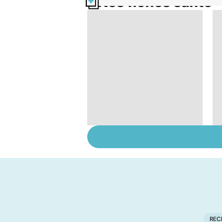
Nos fiches santé
Le saturnisme : une
intoxication au
plomb
REC