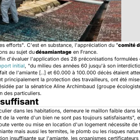
es efforts"
. C'est en substance, l'appréciation du "
comité d
ons au sujet du
désamiantage
en France.
in d'évaluer l'application des 28 préconisations formulées 
port initial
, "du milieu des années 60 jusqu'à son interdict
fait de l'amiante [..] et 60.000 à 100.000 décès étaient att
 principalement la protection des travailleurs, ont été mi
sidée par la sénatrice Aline Archimbaud (groupe écologiste
n des particuliers.
suffisant
iculier dans les habitations, demeure le maillon faible dans
 de la vente d'un bien ne sont pas toujours satisfaisants", e
toute vente ou mise en location d'un logement nécessite de 
ante mais aussi les termites, le plomb ou les risques nature
ion insuffisante sur l'amiante, les organismes certificateur