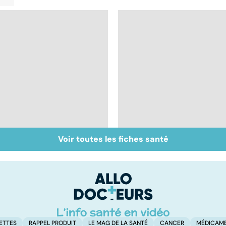
Voir toutes les fiches santé
Faire du sport à
Don de gamètes : le
domicile, c'est facile !
pour et le contre
d'une levée de
l'anonymat
ETTES
RAPPEL PRODUIT
LE MAG DE LA SANTÉ
CANCER
MÉDICAM