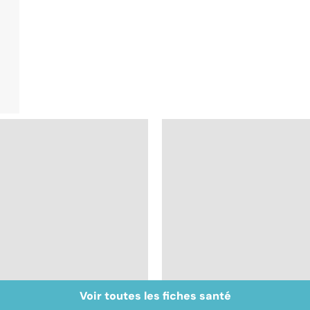
Voir toutes les fiches santé
La méningite : à
Tout savoir sur les