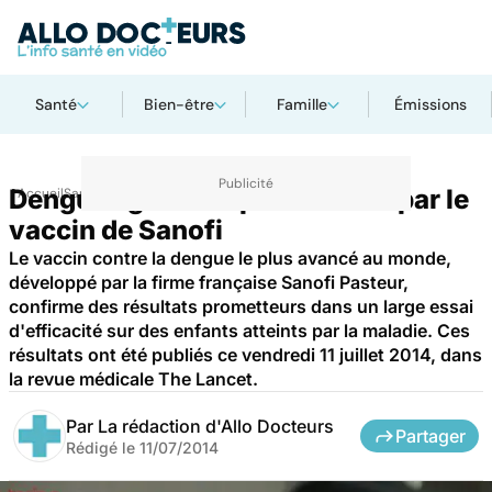
Santé
Bien-être
Famille
Émissions
Dengue : grand espoir suscité par le
Accueil
Santé
Médicaments
vaccin de Sanofi
Le vaccin contre la dengue le plus avancé au monde,
développé par la firme française Sanofi Pasteur,
confirme des résultats prometteurs dans un large essai
d'efficacité sur des enfants atteints par la maladie. Ces
résultats ont été publiés ce vendredi 11 juillet 2014, dans
la revue médicale The Lancet.
Par
La rédaction d'Allo Docteurs
Partager
Rédigé le
11/07/2014