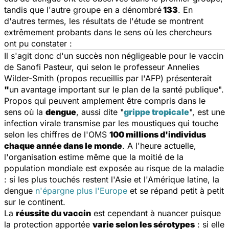
tandis que l'autre groupe en a dénombré
133
. En
d'autres termes, les résultats de l'étude se montrent
extrêmement probants dans le sens où les chercheurs
ont pu constater :
Il s'agit donc d'un succès non négligeable pour le vaccin
de Sanofi Pasteur, qui selon le professeur Annelies
Wilder-Smith (propos recueillis par l'AFP) présenterait
"
un avantage important sur le plan de la santé publique".
Propos qui peuvent amplement être compris dans le
sens où la
dengue
, aussi dite "
grippe tropicale
", est une
infection virale transmise par les moustiques qui touche
selon les chiffres de l'OMS
100 millions d'individus
chaque année dans le monde
. A l'heure actuelle,
l'organisation estime même que la moitié de la
population mondiale est exposée au risque de la maladie
: si les plus touchés restent l'Asie et l'Amérique latine, la
dengue
n'épargne plus l'Europe
et se répand petit à petit
sur le continent.
La
réussite du vaccin
est cependant à nuancer puisque
la protection apportée
varie selon les sérotypes
: si elle