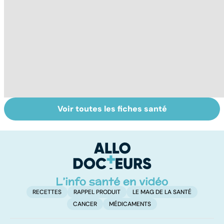
Voir toutes les fiches santé
Tout savoir sur
Inflammation des
Su
les infections
amygdales : que
le
pulmonaires
faire en cas
l'
d'angine ?
RECETTES
RAPPEL PRODUIT
LE MAG DE LA SANTÉ
CANCER
MÉDICAMENTS