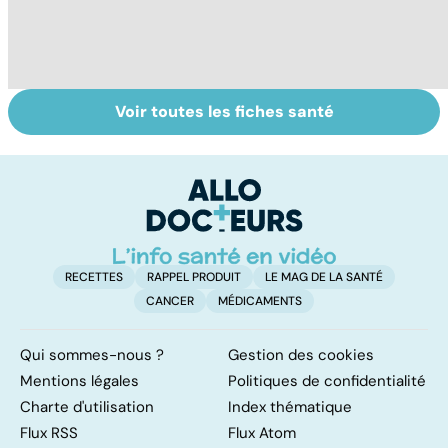
Voir toutes les fiches santé
Sexualité,
Le sperme : son
Fa
infertilité et
odeur, sa couleur,
do
PMA, des liens
sa composition...
fa
étroits
RECETTES
RAPPEL PRODUIT
LE MAG DE LA SANTÉ
CANCER
MÉDICAMENTS
Qui sommes-nous ?
Gestion des cookies
Mentions légales
Politiques de confidentialité
Charte d'utilisation
Index thématique
Flux RSS
Flux Atom