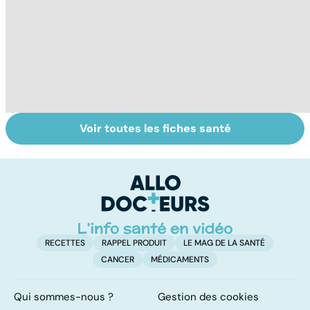
Voir toutes les fiches santé
Faire du sport à
Don de gamètes :
M
domicile, c'est
le pour et le
pr
facile !
contre d'une
av
levée de
l'anonymat
RECETTES
RAPPEL PRODUIT
LE MAG DE LA SANTÉ
CANCER
MÉDICAMENTS
Qui sommes-nous ?
Gestion des cookies