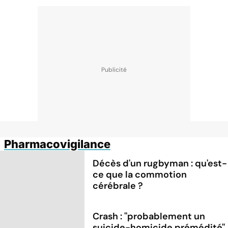
Pharmacovigilance
Décès d'un rugbyman : qu'est-
ce que la commotion
cérébrale ?
Crash : ''probablement un
suicide-homicide prémédité''