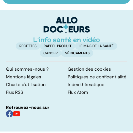
domicile, c'est
le pour et le
pr
facile !
contre d'une
av
levée de
l'anonymat
RECETTES
RAPPEL PRODUIT
LE MAG DE LA SANTÉ
CANCER
MÉDICAMENTS
Qui sommes-nous ?
Gestion des cookies
Mentions légales
Politiques de confidentialité
Charte d'utilisation
Index thématique
Flux RSS
Flux Atom
Retrouvez-nous sur