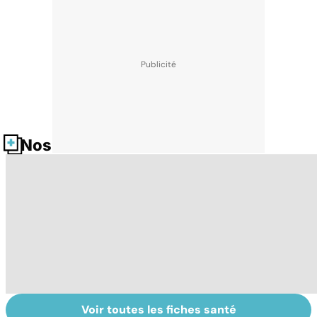
Nos fiches santé
Voir toutes les fiches santé
Faire du sport à
Don de gamètes :
M