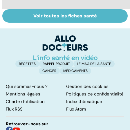
Voir toutes les fiches santé
Quand la maladie
Gynéco : un suivi
Se
entraîne la chute
pour la vie
in
des cheveux
P
ét
RECETTES
RAPPEL PRODUIT
LE MAG DE LA SANTÉ
CANCER
MÉDICAMENTS
Qui sommes-nous ?
Gestion des cookies
Mentions légales
Politiques de confidentialité
Charte d'utilisation
Index thématique
Flux RSS
Flux Atom
Retrouvez-nous sur