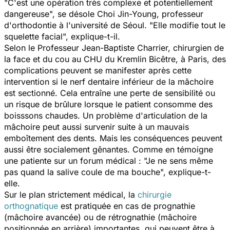
"C'est une opération très complexe et potentiellement
dangereuse", se désole Choi Jin-Young, professeur
d'orthodontie à l'université de Séoul. "Elle modifie tout le
squelette facial", explique-t-il.
Selon le Professeur Jean-Baptiste Charrier, chirurgien de
la face et du cou au CHU du Kremlin Bicêtre, à Paris, des
complications peuvent se manifester après cette
intervention si le nerf dentaire inférieur de la mâchoire
est sectionné. Cela entraîne une perte de sensibilité ou
un risque de brûlure lorsque le patient consomme des
boisssons chaudes. Un problème d'articulation de la
mâchoire peut aussi survenir suite à un mauvais
emboîtement des dents. Mais les conséquences peuvent
aussi être socialement gênantes. Comme en témoigne
une patiente sur un forum médical : "Je ne sens même
pas quand la salive coule de ma bouche", explique-t-
elle.
Sur le plan strictement médical, la
chirurgie
orthognatique
est pratiquée en cas de prognathie
(mâchoire avancée) ou de rétrognathie (mâchoire
positionnée en arrière) importantes, qui peuvent être à