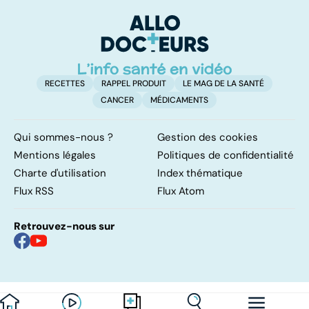
facile !
contre d'une
av
levée de
l'anonymat
RECETTES
RAPPEL PRODUIT
LE MAG DE LA SANTÉ
CANCER
MÉDICAMENTS
Qui sommes-nous ?
Gestion des cookies
Mentions légales
Politiques de confidentialité
Charte d'utilisation
Index thématique
Flux RSS
Flux Atom
Retrouvez-nous sur