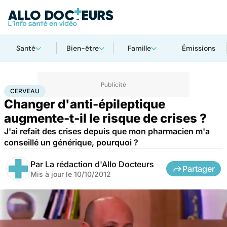
Santé
Bien-être
Famille
Émissions
Accueil
Santé
Maladies
Maladies neurologiques
Cerveau
CERVEAU
Changer d'anti-épileptique
augmente-t-il le risque de crises ?
J'ai refait des crises depuis que mon pharmacien m'a
conseillé un générique, pourquoi ?
Par
La rédaction d'Allo Docteurs
Partager
Mis à jour le
10/10/2012