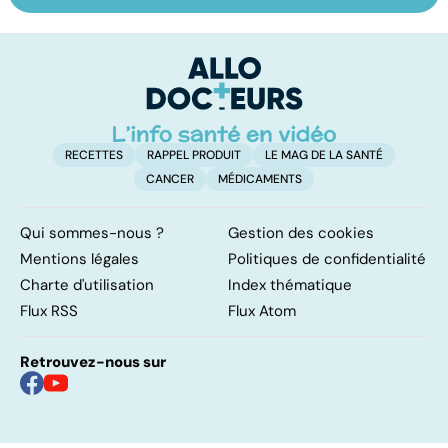
sur les
ses bonnes
R
papillomavirus
résolutions
h
au
RECETTES
RAPPEL PRODUIT
LE MAG DE LA SANTÉ
CANCER
MÉDICAMENTS
Qui sommes-nous ?
Gestion des cookies
Mentions légales
Politiques de confidentialité
Charte d'utilisation
Index thématique
Flux RSS
Flux Atom
Retrouvez-nous sur