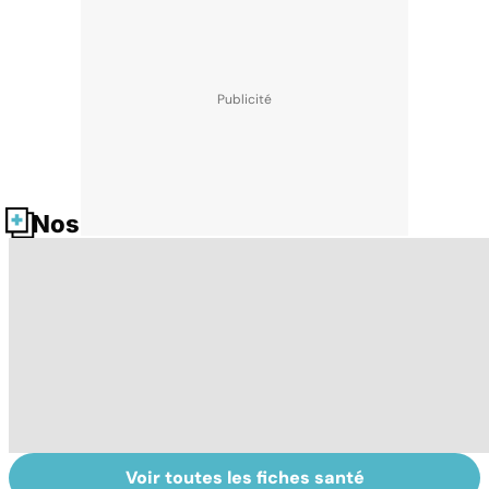
Nos fiches santé
Voir toutes les fiches santé
HPV : tout savoir
Comment tenir
M